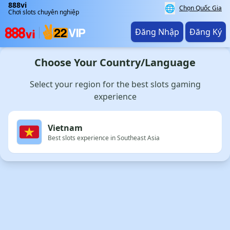
888vi
🌐
Chọn Quốc Gia
Chơi slots chuyên nghiệp
Đăng Nhập
Đăng Ký
Choose Your Country/Language
Select your region for the best slots gaming
experience
Vietnam
Best slots experience in Southeast Asia