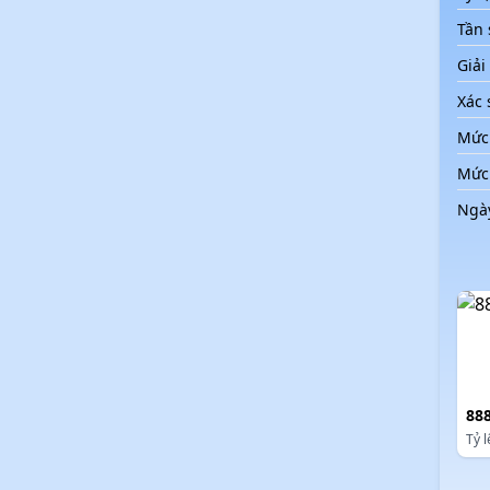
Tần 
Giải
Xác 
Mức 
Mức 
Ngà
88
Tỷ 